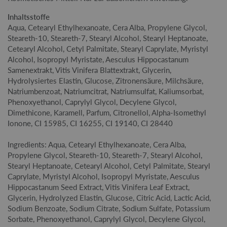
Inhaltsstoffe
Aqua, Cetearyl Ethylhexanoate, Cera Alba, Propylene Glycol,
Steareth-10, Steareth-7, Stearyl Alcohol, Stearyl Heptanoate,
Cetearyl Alcohol, Cetyl Palmitate, Stearyl Caprylate, Myristyl
Alcohol, Isopropyl Myristate, Aesculus Hippocastanum
Samenextrakt, Vitis Vinifera Blattextrakt, Glycerin,
Hydrolysiertes Elastin, Glucose, Zitronensäure, Milchsäure,
Natriumbenzoat, Natriumcitrat, Natriumsulfat, Kaliumsorbat,
Phenoxyethanol, Caprylyl Glycol, Decylene Glycol,
Dimethicone, Karamell, Parfum, Citronellol, Alpha-Isomethyl
Ionone, CI 15985, CI 16255, CI 19140, CI 28440
Ingredients: Aqua, Cetearyl Ethylhexanoate, Cera Alba,
Propylene Glycol, Steareth-10, Steareth-7, Stearyl Alcohol,
Stearyl Heptanoate, Cetearyl Alcohol, Cetyl Palmitate, Stearyl
Caprylate, Myristyl Alcohol, Isopropyl Myristate, Aesculus
Hippocastanum Seed Extract, Vitis Vinifera Leaf Extract,
Glycerin, Hydrolyzed Elastin, Glucose, Citric Acid, Lactic Acid,
Sodium Benzoate, Sodium Citrate, Sodium Sulfate, Potassium
Sorbate, Phenoxyethanol, Caprylyl Glycol, Decylene Glycol,