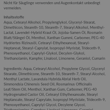
Nicht für Säuglinge verwenden und Augenkontakt unbedingt
vermeiden.
Inhaltsstoffe
Aqua, Cetearyl Alkohol, Propylenglykol, Glyceryl-Stearat,
Dimethicon, Steareth-10, Steareth-7, Stearyl Alkohol, Menthyl-
Lactat, Lavendel-Hybrid Kraut Öl, Jojoba-Samen Öl, Rosmarin
Blatt/Stängel Öl, Menthol, Xanthan Gummi, Carbomer, PEG-40
Hydriertes Rizinusöl, Cetearyl-Ethylhexanoat, Stearyl-
Heptanoat, Stearyl-Caprylat, Isopropyl-Myristat, Trideceth-9,
Phenoxyethanol, Caprylyl-Glykol, Decylen-Glykol,
Triethanolamin, Kampfer, Linalool, Limonene, Geraniol, Cumarin
Ingredients: Aqua, Cetearyl Alcohol, Propylene Glycol, Glyceryl
Stearate, Dimethicone, Steareth-10, Steareth-7, Stearyl Alcohol,
Menthyl Lactate, Lavandula Hybrida Abrial Herb Oil,
Simmondsia Chinensis Seed Oil, Rosmarinus Officinalis
Leaf/Stem Oil, Menthol, Xanthan Gum, Carbomer, PEG-40
Hydrogenated Castor Oil, Cetearyl Ethylhexanoate, Stearyl
Heptanoate, Stearyl Caprylate, Isopropyl Myristate, Trideceth-9,
Phenoxyethanol, Caprylyl Glycol, Decylene Glycol,
Triethanolamine, Camphor, Linalool, Limonene, Geraniol,