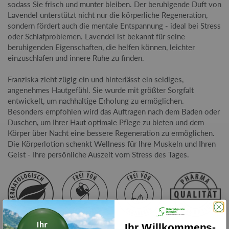
sodass Sie frisch und munter bleiben. Der beruhigende Duft von
Lavendel unterstützt nicht nur die körperliche Regeneration,
sondern fördert auch die mentale Entspannung - ideal bei Stress
oder Schlafproblemen. Lavendel ist bekannt für seine
beruhigenden Eigenschaften, die helfen können, leichter
einzuschlafen und innere Ruhe zu finden.
Franziska zieht zügig ein und hinterlässt ein seidiges,
angenehmes Hautgefühl. Sie wurde mit größter Sorgfalt
entwickelt, um nachhaltige Erholung zu ermöglichen.
Besonders empfohlen wird das Auftragen nach dem Baden oder
Duschen, um Ihrer Haut optimale Pflege zu bieten und dem
Körper über Nacht eine bessere Regeneration zu ermöglichen.
Die Körperlotion schenkt Wellness für Ihre Muskeln und Ihren
Geist - Ihre persönliche Auszeit vom Stress des Tages.
Ihr Willkommens-