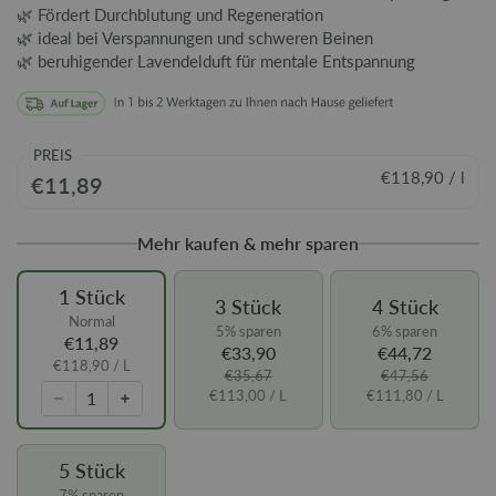
🌿 Fördert Durchblutung und Regeneration
🌿 ideal bei Verspannungen und schweren Beinen
🌿 beruhigender Lavendelduft für mentale Entspannung
PREIS
€118,90 / l
€11,89
Mehr kaufen & mehr sparen
1 Stück
3 Stück
4 Stück
Normal
5% sparen
6% sparen
€11,89
€33,90
€44,72
€118,90
/ L
€35,67
€47,56
€113,00
/ L
€111,80
/ L
5 Stück
7% sparen