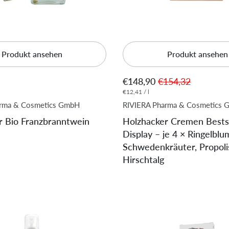
Produkt ansehen
Produkt ansehen
€148,90
€154,32
€12,41 / l
arma & Cosmetics GmbH
RIVIERA Pharma & Cosmetics
r Bio Franzbranntwein
Holzhacker Cremen Bests
Display – je 4 × Ringelblu
Schwedenkräuter, Propoli
Hirschtalg