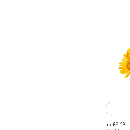
ab €8,69