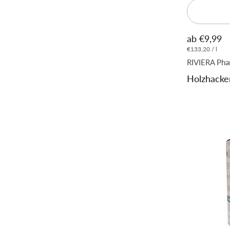
ab €9,99
€133,20 / l
RIVIERA Ph
Holzhacker