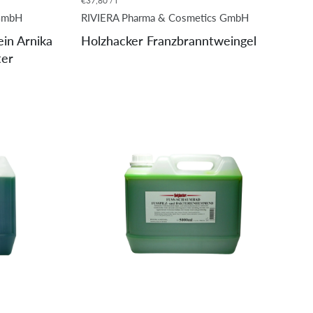
€37,80 / l
 GmbH
RIVIERA Pharma & Cosmetics GmbH
in Arnika
Holzhacker Franzbranntweingel
ter