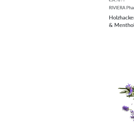
€34,76 / l
RIVIERA Ph
Holzhacke
& Mentho