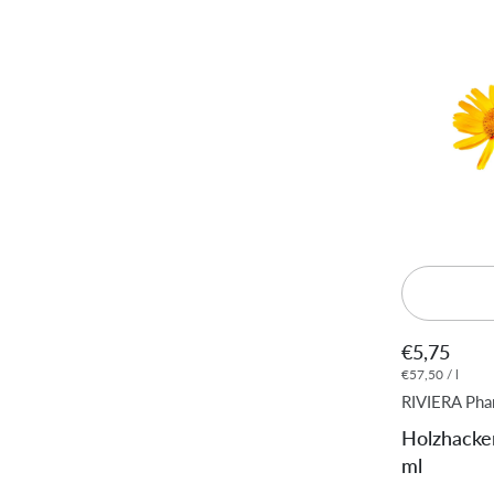
€5,75
€57,50 / l
RIVIERA Ph
Holzhacke
ml