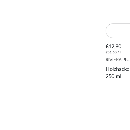
€12,90
€51,60 / l
RIVIERA Ph
Holzhacke
250 ml