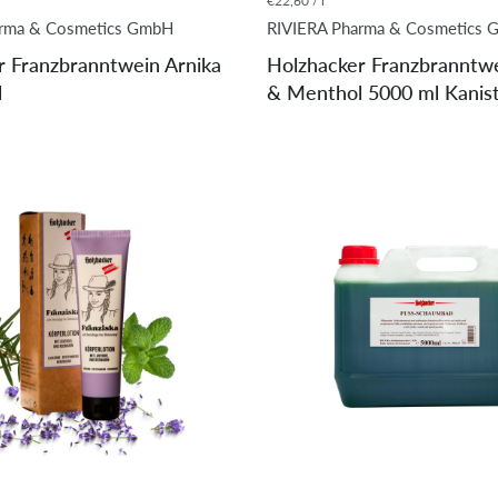
€22,60 / l
arma & Cosmetics GmbH
RIVIERA Pharma & Cosmetics
r Franzbranntwein Arnika
Holzhacker Franzbranntwe
l
& Menthol 5000 ml Kanis