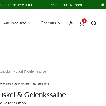
ure ab 45 € (DE)
💛 34.000+ Kunden
🚚 In 1
0
Warenkorb öffn
Alle Produkte
Über uns
lzhacker Muskel & Gelenkssalbe
skel & Gelenkssalbe
d Regeneration!