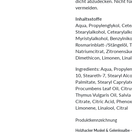
dicht abzudecken. Nicht f
vermeiden.
Inhaltsstoffe
Aqua, Propylenglykol, Cete
Stearylalkohol, Cetearylalk
Myristylalkohol, Benzylniko
Rosmarinblatt-/Stängelöl, T
Natriumcitrat, Zitronensäu
Dimethicon, Limonen, Linalo
Ingredients: Aqua, Propylen
10, Steareth-7, Stearyl Alc
Palmitate, Stearyl Caprylat
Procumbens Leaf Oil, Citrus
Thymus Vulgaris Oil, Salvia
Citrate, Citric Acid, Pheno
Limonene, Linalool, Citral
Produktkennzeichnung
Holzhacker Muskel & Gelenkssalbe -