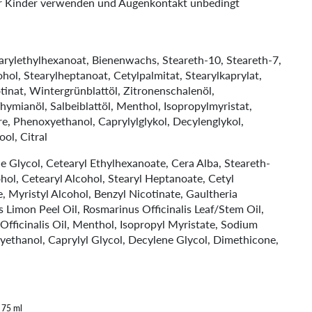
ür Kinder verwenden und Augenkontakt unbedingt
arylethylhexanoat, Bienenwachs, Steareth-10, Steareth-7,
ohol, Stearylheptanoat, Cetylpalmitat, Stearylkaprylat,
tinat, Wintergrünblattöl, Zitronenschalenöl,
hymianöl, Salbeiblattöl, Menthol, Isopropylmyristat,
re, Phenoxyethanol, Caprylylglykol, Decylenglykol,
ol, Citral
e Glycol, Cetearyl Ethylhexanoate, Cera Alba, Steareth-
ohol, Cetearyl Alcohol, Stearyl Heptanoate, Cetyl
e, Myristyl Alcohol, Benzyl Nicotinate, Gaultheria
 Limon Peel Oil, Rosmarinus Officinalis Leaf/Stem Oil,
 Officinalis Oil, Menthol, Isopropyl Myristate, Sodium
xyethanol, Caprylyl Glycol, Decylene Glycol, Dimethicone,
 75 ml