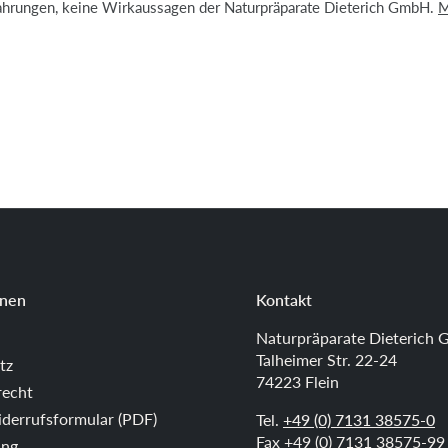
ahrungen, keine Wirkaussagen der Naturpräparate Dieterich GmbH.
M
onen
Kontakt
Naturpräparate Dieterich
Talheimer Str. 22-24
tz
74223 Flein
recht
derrufsformular (PDF)
Tel.
+49 (0) 7131 38575-0
Fax +49 (0) 7131 38575-99
ung