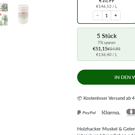
€10,99
€146,53
/ L
5 Stück
7% sparen
€51,15
€54,95
€136,40
/ L
IN DEN
📦 Kostenloser Versand ab 4
Holzhacker Muskel & Gelen