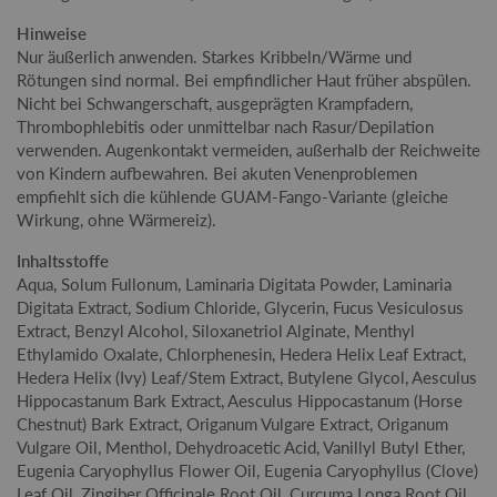
Hinweise
Nur äußerlich anwenden. Starkes Kribbeln/Wärme und
Rötungen sind normal. Bei empfindlicher Haut früher abspülen.
Nicht bei Schwangerschaft, ausgeprägten Krampfadern,
Thrombophlebitis oder unmittelbar nach Rasur/Depilation
verwenden. Augenkontakt vermeiden, außerhalb der Reichweite
von Kindern aufbewahren. Bei akuten Venenproblemen
empfiehlt sich die kühlende GUAM-Fango-Variante (gleiche
Wirkung, ohne Wärmereiz).
Inhaltsstoffe
Aqua, Solum Fullonum, Laminaria Digitata Powder, Laminaria
Digitata Extract, Sodium Chloride, Glycerin, Fucus Vesiculosus
Extract, Benzyl Alcohol, Siloxanetriol Alginate, Menthyl
Ethylamido Oxalate, Chlorphenesin, Hedera Helix Leaf Extract,
Hedera Helix (Ivy) Leaf/Stem Extract, Butylene Glycol, Aesculus
Hippocastanum Bark Extract, Aesculus Hippocastanum (Horse
Chestnut) Bark Extract, Origanum Vulgare Extract, Origanum
Vulgare Oil, Menthol, Dehydroacetic Acid, Vanillyl Butyl Ether,
Eugenia Caryophyllus Flower Oil, Eugenia Caryophyllus (Clove)
Leaf Oil, Zingiber Officinale Root Oil, Curcuma Longa Root Oil,