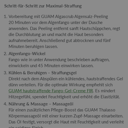
Schritt-für-Schritt zur Maximal-Straffung
Vorbereitung mit GUAM Algascrub Algensalz-Peeling
20 Minuten vor dem Algenfango unter der Dusche
anwenden. Das Peeling entfernt sanft Hautschüppchen, regt
die Durchblutung an und macht die Haut besonders
aufnahmebereit. Anschließend gut abtrocknen und fünf
Minuten beruhigen lassen.
Algenfango-Wickel
Fango wie in unter Anwendung beschrieben auftragen,
einwickeln und 45 Minuten einwirken lassen.
Kühlen & Beruhigen – Straffungsgel
Direkt nach dem Abspülen ein kühlendes, hautstraffendes Gel
dünn verteilen. Für die optimale Wirkung empfiehlt sich
GUAM hautstraffende Fango-Gel-Creme FIR
. Es mindert
Hitzegefühl, spendet Feuchtigkeit und erhöht die Elastizität.
Nährung & Massage – Massageö
l
Für einen zusätzlichen Pflege-Boost das GUAM Thalasso
Körpermassageöl mit einer kurzen Zupf-Massage einarbeiten.
Das Öl festigt, versorgt die Haut mit Feuchtigkeit und verleiht
ein seidiges Finish.