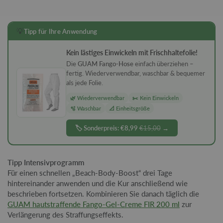
💡
Tipp für Ihre Anwendung
Kein lästiges Einwickeln mit Frischhaltefolie!
Die
GUAM Fango-Hose
einfach überziehen –
fertig. Wiederverwendbar, waschbar & bequemer
als jede Folie.
🌿 Wiederverwendbar
✂️ Kein Einwickeln
🫧 Waschbar
📐 Einheitsgröße
🏷️ Sonderpreis: €8,99
€15,00
→
Tipp Intensivprogramm
Für einen schnellen „Beach-Body-Boost“ drei Tage
hintereinander anwenden und die Kur anschließend wie
beschrieben fortsetzen. Kombinieren Sie danach täglich die
GUAM hautstraffende Fango-Gel-Creme FIR 200 ml
zur
Verlängerung des Straffungseffekts.