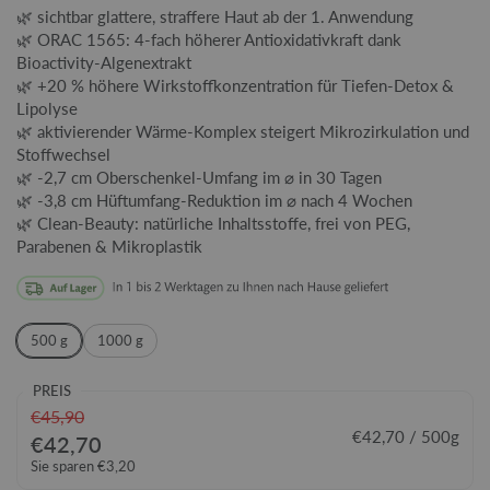
🌿 sichtbar glattere, straffere Haut ab der 1. Anwendung
🌿 ORAC 1565: 4-fach höherer Antioxidativkraft dank
Bioactivity-Algenextrakt
🌿 +20 % höhere Wirkstoffkonzentration für Tiefen-Detox &
Lipolyse
🌿 aktivierender Wärme-Komplex steigert Mikrozirkulation und
Stoffwechsel
🌿 -2,7 cm Oberschenkel‐Umfang im ⌀ in 30 Tagen
🌿 -3,8 cm Hüftumfang-Reduktion im ⌀ nach 4 Wochen
🌿 Clean-Beauty: natürliche Inhaltsstoffe, frei von PEG,
Parabenen & Mikroplastik
500 g
1000 g
PREIS
€45,90
€42,70 / 500g
€42,70
Sie sparen €3,20