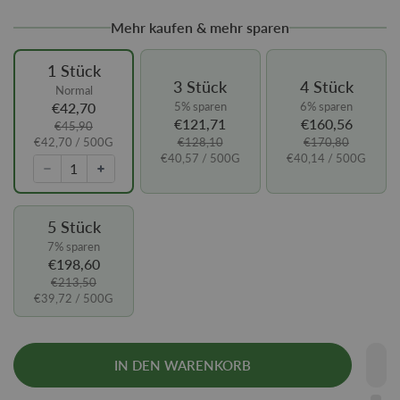
Mehr kaufen & mehr sparen
1 Stück
3 Stück
4 Stück
Normal
€42,70
5% sparen
6% sparen
€121,71
€160,56
€45,90
€42,70
/ 500G
€128,10
€170,80
€40,57
/ 500G
€40,14
/ 500G
5 Stück
7% sparen
€198,60
€213,50
€39,72
/ 500G
IN DEN WARENKORB