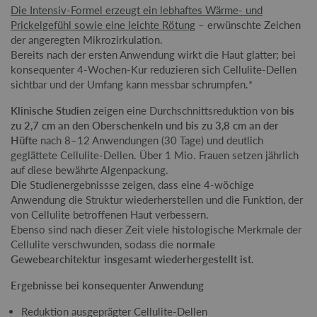
Die Intensiv-Formel erzeugt ein lebhaftes Wärme- und
Prickelgefühl sowie eine leichte Rötung
– erwünschte Zeichen
der angeregten Mikrozirkulation.
Bereits nach der ersten Anwendung wirkt die Haut glatter; bei
konsequenter 4-Wochen-Kur reduzieren sich Cellulite-Dellen
sichtbar und der Umfang kann messbar schrumpfen.*
Klinische Studien
zeigen eine Durchschnittsreduktion von
bis
zu 2,7 cm an den Oberschenkeln und bis zu 3,8 cm an der
Hüfte
nach 8–12 Anwendungen (30 Tage) und deutlich
geglättete Cellulite‐Dellen. Über 1 Mio. Frauen setzen jährlich
auf diese bewährte Algenpackung.
Die Studienergebnissse zeigen, dass eine 4-wöchige
Anwendung die Struktur wiederherstellen und die Funktion, der
von Cellulite betroffenen Haut verbessern.
Ebenso sind nach dieser Zeit viele histologische Merkmale der
Cellulite verschwunden, sodass die
normale
Gewebearchitektur insgesamt wiederhergestellt ist
.
Ergebnisse bei konsequenter Anwendung
Reduktion ausgeprägter Cellulite-Dellen