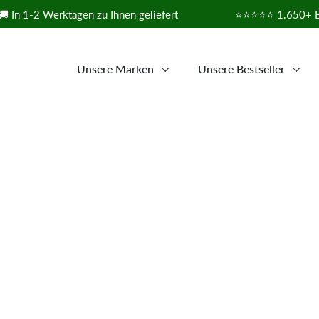
 In 1-2 Werktagen zu Ihnen geliefert
⭐⭐⭐⭐⭐ 1.650+ Be
Unsere Marken
Unsere Bestseller