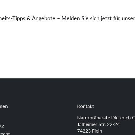
eits-Tipps & Angebote – Melden Sie sich jetzt für unse
onen
Kontakt
Naturpräparate Dieterich
Talheimer Str. 22-24
tz
74223 Flein
recht