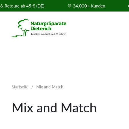
Zum Inhalt springen
 Retoure ab 45 € (DE)
💛 34.000+ Kunden

Startseite
/
Mix and Match
Mix and Match